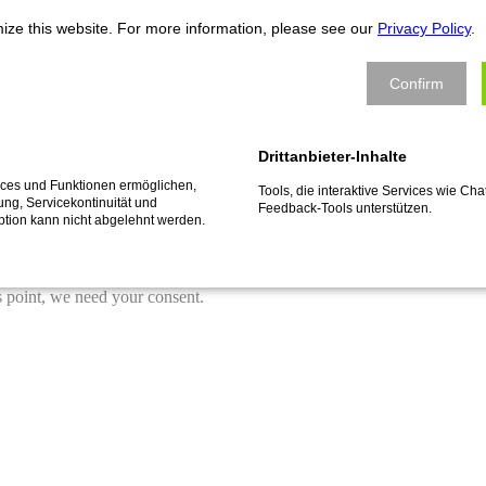
ize this website. For more information, please see our
Privacy Policy
.
n alle Neustadts in Europa
Confirm
Een lijst met alle partnersteden is te vinden in de
lijstweergave
.
Drittanbieter-Inhalte
vices und Funktionen ermöglichen,
Tools, die interaktive Services wie C
fung, Servicekontinuität und
Feedback-Tools unterstützen.
ption kann nicht abgelehnt werden.
s point, we need your consent.