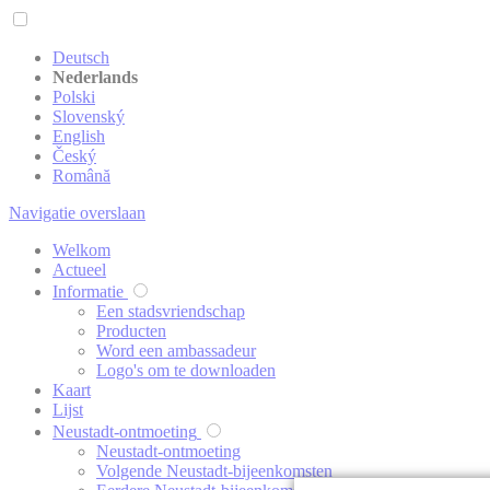
Deutsch
Nederlands
Polski
Slovenský
English
Český
Română
Navigatie overslaan
Welkom
Actueel
Informatie
Een stadsvriendschap
Producten
Word een ambassadeur
Logo's om te downloaden
Kaart
Lijst
Neustadt-ontmoeting
Neustadt-ontmoeting
Volgende Neustadt-bijeenkomsten