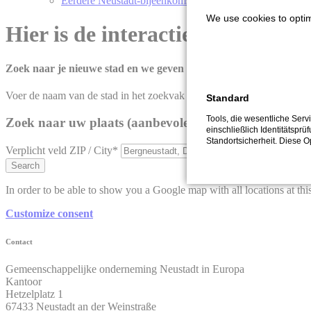
Eerdere Neustadt-bijeenkomsten
We use cookies to optim
Hier is de interactieve kaart va
Zoek naar je nieuwe stad en we geven er informatie over
Voer de naam van de stad in het zoekvak in of klik direct op een vlag. 
Standard
Tools, die wesentliche Ser
Zoek naar uw plaats (aanbevolen: postcode, stad)
einschließlich Identitätsprü
Standortsicherheit. Diese O
Verplicht veld
ZIP / City
*
Search
In order to be able to show you a Google map with all locations at thi
Customize consent
Contact
Gemeenschappelijke onderneming Neustadt in Europa
Kantoor
Hetzelplatz 1
67433 Neustadt an der Weinstraße