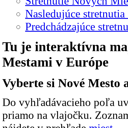
Stretnutie Nových Mie
Nasledujúce stretnuti
Predchádzajúce stretn
Tu je interaktívna m
Mestami v Európe
Vyberte si Nové Mesto 
Do vyhľadávacieho poľa uve
priamo na vlajočku. Zoznam
nájdete v prehľade
miest
.