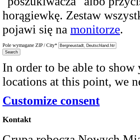
"poszukiwacza" albo przyci
horągiewkę. Zestaw wszystk
pojawi się na
monitorze
.
Pole wymagane
ZIP / City
*
Search
In order to be able to show
locations at this point, we 
Customize consent
Kontakt
Grupa robocza Nowych Mia