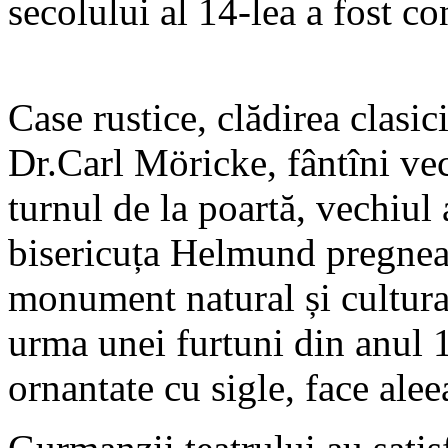
secolului al 14-lea a fost c
Case rustice, clădirea clasi
Dr.Carl Möricke, fântîni vec
turnul de la poartă, vechiul
bisericuța Helmund pregneaz
monument natural și cultural
urma unei furtuni din anul
ornantate cu sigle, face aleea