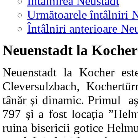
Întâlnirea Neustadt
Următoarele întâlniri 
Întâlniri anterioare Ne
Neuenstadt la Kocher
Neuenstadt la Kocher este 
Cleversulzbach, Kochertü
tânăr și dinamic. Primul a
797 și a fost locația ”Hel
ruina bisericii gotice Helm