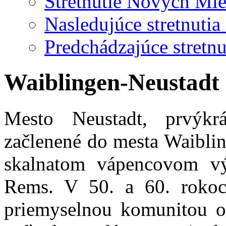
Stretnutie Nových Mie
Nasledujúce stretnuti
Predchádzajúce stretn
Waiblingen-Neustadt
Mesto Neustadt, prvýk
začlenené do mesta Waiblin
skalnatom vápencovom v
Rems. V 50. a 60. rokoch
priemyselnou komunitou o