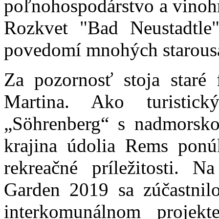
poľnohospodárstvo a vinohr
Rozkvet "Bad Neustadtle"
povedomí mnohých starousa
Za pozornosť stoja staré 
Martina. Ako turistic
„Söhrenberg“ s nadmorsko
krajina údolia Rems ponú
rekreačné príležitosti. N
Garden 2019 sa zúčastnil
interkomunálnom projekt